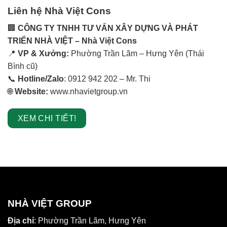
Liên hệ Nhà Việt Cons
🏢
CÔNG TY TNHH TƯ VẤN XÂY DỰNG VÀ PHÁT
TRIỂN NHÀ VIỆT – Nhà Việt Cons
📍
VP & Xưởng:
Phường Trần Lãm – Hưng Yên (Thái
Bình cũ)
📞
Hotline/Zalo
: 0912 942 202 – Mr. Thi
🌐
Website:
www.nhavietgroup.vn
XEM CHI TIẾT!
NHÀ VIỆT GROUP
Địa chỉ
: Phường Trần Lãm, Hưng Yên