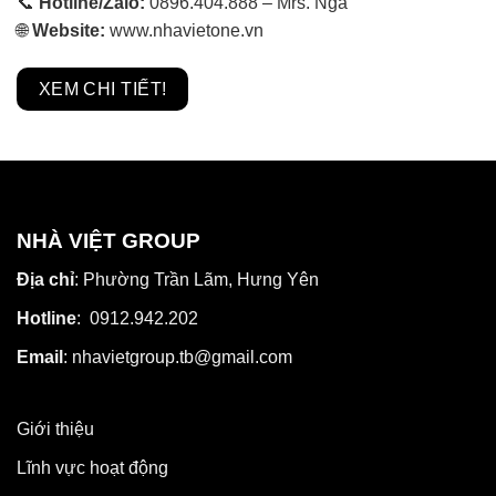
📞
Hotline/Zalo:
0896.404.888 – Mrs. Nga
🌐
Website:
www.nhavietone.vn
XEM CHI TIẾT!
NHÀ VIỆT GROUP
Địa chỉ
: Phường Trần Lãm, Hưng Yên
Hotline
: 0912.942.202
Email
: nhavietgroup.tb@gmail.com
Giới thiệu
Lĩnh vực hoạt động